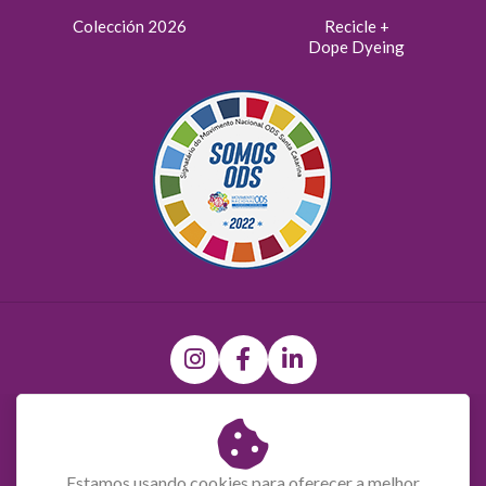
Colección 2026
Recicle +
Dope Dyeing
(47) 9 9697-0679
R. São Leopoldo, 737 - São Pedro, Brusque - SC, 88351-765
Estamos usando cookies para oferecer a melhor