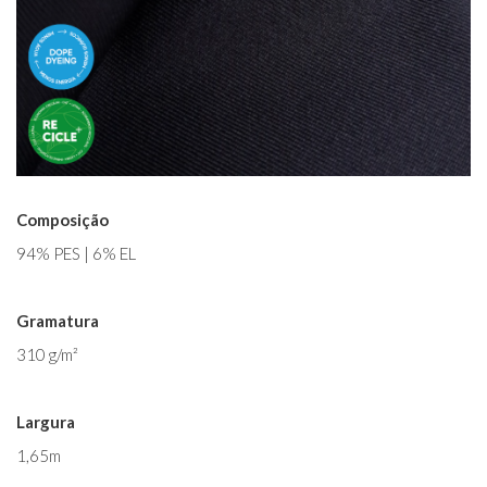
Composição
94% PES | 6% EL
Gramatura
310 g/m²
Largura
1,65m