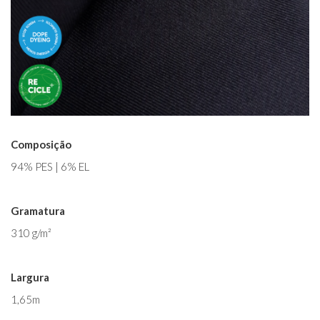
Composição
94% PES | 6% EL
Gramatura
310 g/m²
Largura
1,65m