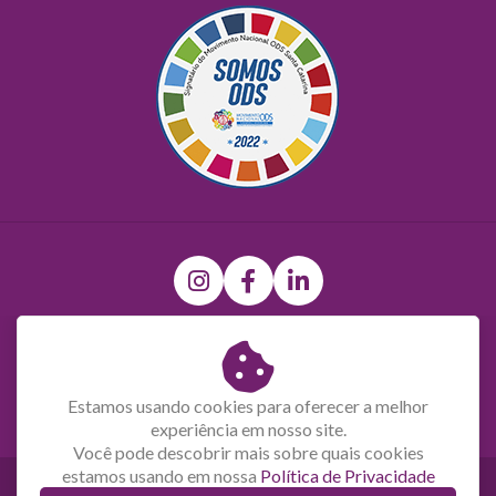
(47) 9 9697-0679
R. São Leopoldo, 737 - São Pedro, Brusque - SC, 88351-765
Estamos usando cookies para oferecer a melhor
CNPJ: 81.616.062/0001-24
experiência em nosso site.
Você pode descobrir mais sobre quais cookies
estamos usando em nossa
Política de Privacidade
Direitos autorais @ 2026 Latina Têxtil. Todos os direitos