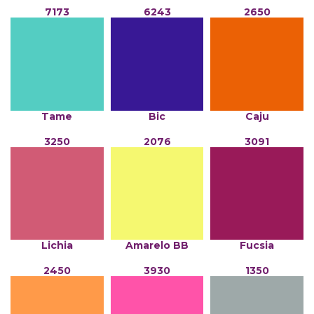
7173
6243
2650
Tame
Bic
Caju
3250
2076
3091
Lichia
Amarelo BB
Fucsia
2450
3930
1350