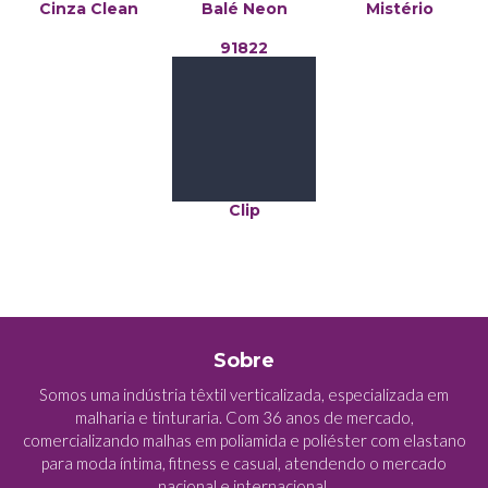
Cinza Clean
Balé Neon
Mistério
91822
Clip
Sobre
Somos uma indústria têxtil verticalizada, especializada em
malharia e tinturaria. Com 36 anos de mercado,
comercializando malhas em poliamida e poliéster com elastano
para moda íntima, fitness e casual, atendendo o mercado
nacional e internacional.