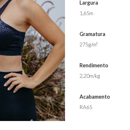
Largura
1,65m
Gramatura
275g/m²
Rendimento
2,20m/kg
Acabamento
RA65