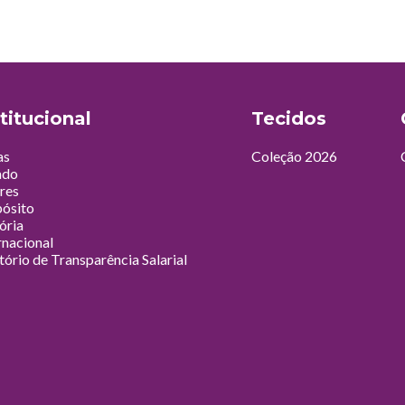
titucional
Tecidos
as
Coleção 2026
ado
res
ósito
ória
rnacional
tório de Transparência Salarial