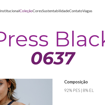
Institucional
Coleção
Cores
Sustentabilidade
Contato
Vagas
Press Blac
0637
Composição
92% PES | 8% EL