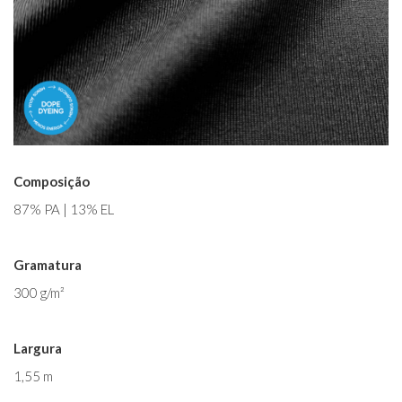
Composição
87% PA | 13% EL
Gramatura
300 g/m²
Largura
1,55 m