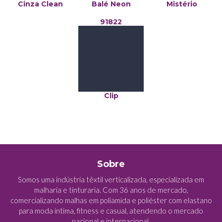
Cinza Clean
Balé Neon
Mistério
91822
Clip
Sobre
Somos uma indústria têxtil verticalizada, especializada em
malharia e tinturaria. Com 36 anos de mercado,
comercializando malhas em poliamida e poliéster com elastano
para moda íntima, fitness e casual, atendendo o mercado
nacional e internacional.