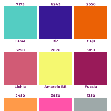
7173
6243
2650
Tame
Bic
Caju
3250
2076
3091
Lichia
Amarelo BB
Fucsia
2450
3930
1350